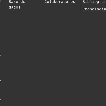
e
Base de
Colaboradores
Bibliogra
dados
Cronologi
s
o
o