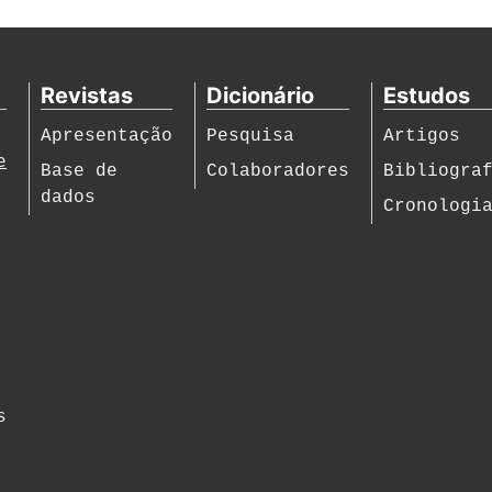
Revistas
Dicionário
Estudos
Apresentação
Pesquisa
Artigos
e
Base de
Colaboradores
Bibliogra
dados
Cronologi
s