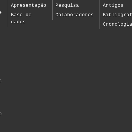
Apresentação
Pesquisa
Artigos
e
Base de
Colaboradores
Bibliogra
dados
Cronologi
s
o