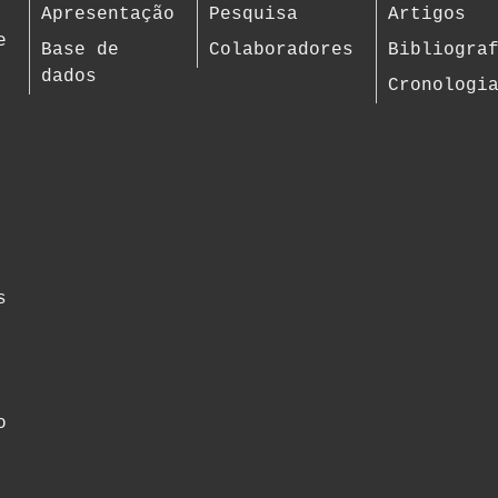
Apresentação
Pesquisa
Artigos
e
Base de
Colaboradores
Bibliogra
dados
Cronologi
s
o