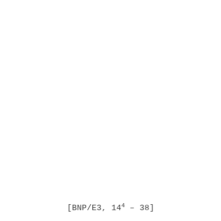
4
[BNP/E3, 14
– 38]