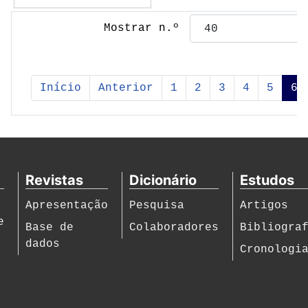
Mostrar n.º
Início
Anterior
1
2
3
4
5
6
Revistas
Dicionário
Estudos
Apresentação
Pesquisa
Artigos
e
Base de
Colaboradores
Bibliogra
dados
Cronologi