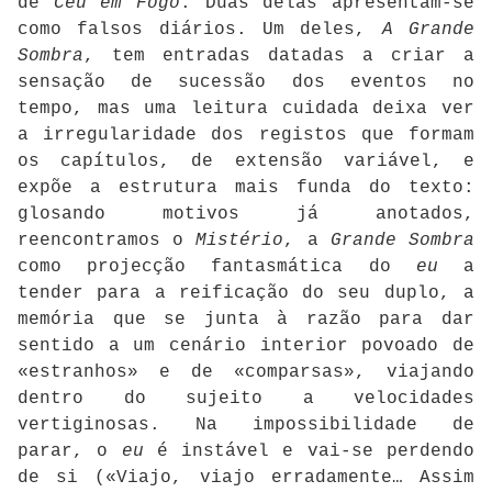
de
Céu em Fogo
. Duas delas apresentam-se
como falsos diários. Um deles,
A Grande
Sombra
, tem entradas datadas a criar a
sensação de sucessão dos eventos no
tempo, mas uma leitura cuidada deixa ver
a irregularidade dos registos que formam
os capítulos, de extensão variável, e
expõe a estrutura mais funda do texto:
glosando motivos já anotados,
reencontramos o
Mistério
, a
Grande
Sombra
como projecção fantasmática do
eu
a
tender para a reificação do seu duplo, a
memória que se junta à razão para dar
sentido a um cenário interior povoado de
«estranhos» e de «comparsas», viajando
dentro do sujeito a velocidades
vertiginosas. Na impossibilidade de
parar, o
eu
é instável e vai-se perdendo
de si («Viajo, viajo erradamente… Assim