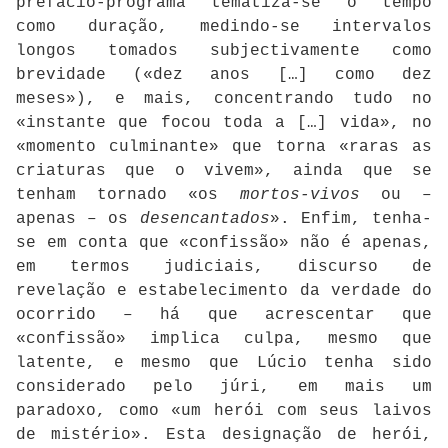
prefácio-programa tematiza-se o tempo
como duração, medindo-se intervalos
longos tomados subjectivamente como
brevidade («dez anos […] como dez
meses»), e mais, concentrando tudo no
«instante que focou toda a […] vida», no
«momento culminante» que torna «raras as
criaturas que o vivem», ainda que se
tenham tornado «os
mortos-vivos
ou –
apenas – os
desencantados
». Enfim, tenha-
se em conta que «confissão» não é apenas,
em termos judiciais, discurso de
revelação e estabelecimento da verdade do
ocorrido – há que acrescentar que
«confissão» implica culpa, mesmo que
latente, e mesmo que Lúcio tenha sido
considerado pelo júri, em mais um
paradoxo, como «um herói com seus laivos
de mistério». Esta designação de herói,