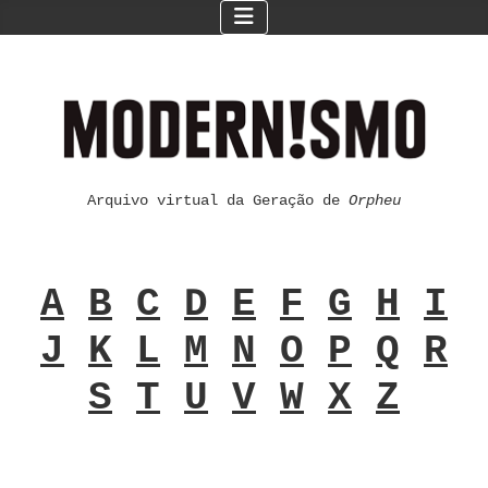
Arquivo virtual da Geração de
Orpheu
A
B
C
D
E
F
G
H
I
J
K
L
M
N
O
P
Q
R
S
T
U
V
W
X
Z