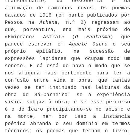
transbordante, da descoberta e da
afirmação de caminhos novos. Os poemas
datados de 1916 (em parte publicados por
Pessoa na
Athena
, n.º 2) regressam ao
que, porventura, era mais próximo do
«Emigrado/ Astral» (
O Fantasma
) que
parece escrever em
Aquele Outro
o seu
próprio epitáfio, na sucessão de
expressões lapidares que ocupam todo um
soneto. E cá está de novo o modo que se
nos afigura mais pertinente para ler a
confusão entre vida e obra, que tantas
vezes se tem insinuado nas leituras da
obra de Sá-Carneiro: se a experiência
vivida subjaz à obra, e se esse percurso
é o de Ícaro precipitando-se no abismo e
na morte, nem por isso a instância
poética abranda o seu domínio em termos
técnicos; os poemas que fecham o livro,