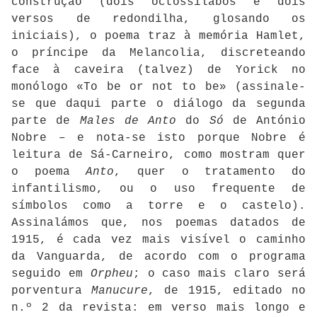
construção (dois octossílabos e dois
versos de redondilha, glosando os
iniciais), o poema traz à memória Hamlet,
o príncipe da Melancolia, discreteando
face à caveira (talvez) de Yorick no
monólogo «To be or not to be» (assinale-
se que daqui parte o diálogo da segunda
parte de
Males de Anto
do
Só
de António
Nobre – e nota-se isto porque Nobre é
leitura de Sá-Carneiro, como mostram quer
o poema
Anto
, quer o tratamento do
infantilismo, ou o uso frequente de
símbolos como a torre e o castelo).
Assinalámos que, nos poemas datados de
1915, é cada vez mais visível o caminho
da Vanguarda, de acordo com o programa
seguido em
Orpheu
; o caso mais claro será
porventura
Manucure
, de 1915, editado no
n.º 2 da revista: em verso mais longo e