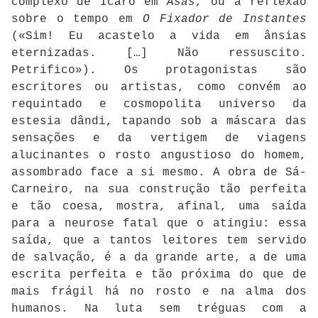
complexo de Ícaro em
Asas
, ou a reflexão
sobre o tempo em
O Fixador de Instantes
(«Sim! Eu acastelo a vida em ânsias
eternizadas. […] Não ressuscito.
Petrifico»). Os protagonistas são
escritores ou artistas, como convém ao
requintado e cosmopolita universo da
estesia dândi, tapando sob a máscara das
sensações e da vertigem de viagens
alucinantes o rosto angustioso do homem,
assombrado face a si mesmo. A obra de Sá-
Carneiro, na sua construção tão perfeita
e tão coesa, mostra, afinal, uma saída
para a neurose fatal que o atingiu: essa
saída, que a tantos leitores tem servido
de salvação, é a da grande arte, a de uma
escrita perfeita e tão próxima do que de
mais frágil há no rosto e na alma dos
humanos. Na luta sem tréguas com a