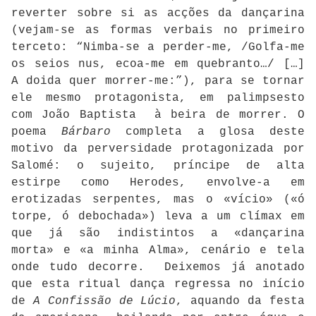
reverter sobre si as acções da dançarina
(vejam-se as formas verbais no primeiro
terceto: “Nimba-se a perder-me, /Golfa-me
os seios nus, ecoa-me em quebranto…/ […]
A doida quer morrer-me:”), para se tornar
ele mesmo protagonista, em palimpsesto
com João Baptista à beira de morrer. O
poema
Bárbaro
completa a glosa deste
motivo da perversidade protagonizada por
Salomé: o sujeito, príncipe de alta
estirpe como Herodes, envolve-a em
erotizadas serpentes, mas o «vício» («ó
torpe, ó debochada») leva a um clímax em
que já são indistintos a «dançarina
morta» e «a minha Alma», cenário e tela
onde tudo decorre. Deixemos já anotado
que esta ritual dança regressa no início
de
A Confissão de Lúcio
, aquando da festa