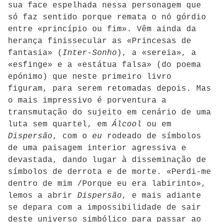
sua face espelhada nessa personagem que
só faz sentido porque remata o nó górdio
entre «princípio ou fim». Vêm ainda da
herança finissecular as «Princesas de
fantasia» (
Inter-Sonho
), a «sereia», a
«esfinge» e a «estátua falsa» (do poema
epónimo) que neste primeiro livro
figuram, para serem retomadas depois. Mas
o mais impressivo é porventura a
transmutação do sujeito em cenário de uma
luta sem quartel, em
Álcool
ou em
Dispersão
, com o
eu
rodeado de símbolos
de uma paisagem interior agressiva e
devastada, dando lugar à disseminação de
símbolos de derrota e de morte. «Perdi-me
dentro de mim /Porque eu era labirinto»,
lemos a abrir
Dispersão
, e mais adiante
se depara com a impossibilidade de sair
deste universo simbólico para passar ao