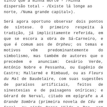
sinto que a minha morte - /Minha
dispersão total - /Existe lá longe ao
norte, /Numa grande capital»).
Será agora oportuno observar dois pontos
de síntese. O primeiro respeita à
tradição, já implicitamente referida, em
que se escora a obra de Sá-Carneiro, e
que é comum aos de
Orpheu
; os temas e
motivos vêm predominantemente do
simbolismo, mas também de autores que o
precedem e anunciam: Cesário Verde,
António Nobre e Pessanha, ou Eugénio de
Castro; Mallarmé e Rimbaud, ou as
Fleurs
du Mal
de Baudelaire, com suas sugestões
de paraísos artificiais, feitos de
sinestesias e de paisagens oníricas; e
Gérard de Nerval, citado em epígrafe a
A
Grande Sombra
(primeira novela de
Céu em