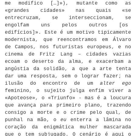
me modifico […]»), mutante como as
«grandes cidades» nas quais «se
entrecruzam, se interseccionam, se
engolfam uns pelos outros [os
edifícios]». Este é um motivo tipicamente
modernista, que reencontramos em Álvaro
de Campos, nos futuristas europeus, e no
cinema de Fritz Lang – cidades vazias
ecoam o deserto da alma, e exacerbam a
angústia da solidão, a que a arte tenta
dar uma resposta, sem o lograr fazer; na
ilusão do encontro de um
alter ego
feminino, o sujeito julga enfim viver a
«Apoteose», o «Triunfo» - mas é a loucura
que avança para primeiro plano, trazendo
consigo a morte e o crime pelo qual, de
punhal na mão, o
eu
enterra a lâmina no
coração da enigmática mulher mascarada
que o tem subjugado. O cenário é aqui o