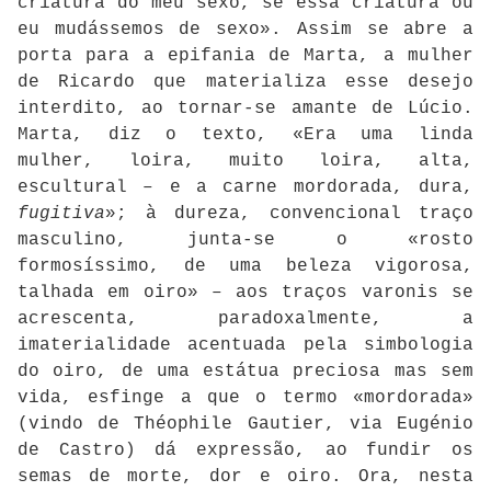
criatura do meu sexo, se essa criatura ou
eu mudássemos de sexo». Assim se abre a
porta para a epifania de Marta, a mulher
de Ricardo que materializa esse desejo
interdito, ao tornar-se amante de Lúcio.
Marta, diz o texto, «Era uma linda
mulher, loira, muito loira, alta,
escultural – e a carne mordorada, dura,
fugitiva
»; à dureza, convencional traço
masculino, junta-se o «rosto
formosíssimo, de uma beleza vigorosa,
talhada em oiro» – aos traços varonis se
acrescenta, paradoxalmente, a
imaterialidade acentuada pela simbologia
do oiro, de uma estátua preciosa mas sem
vida, esfinge a que o termo «mordorada»
(vindo de Théophile Gautier, via Eugénio
de Castro) dá expressão, ao fundir os
semas de morte, dor e oiro. Ora, nesta