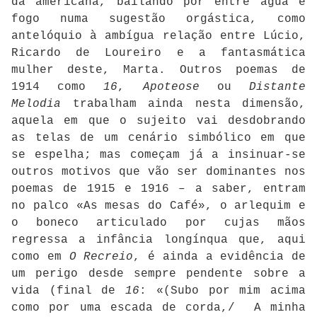
da americana, bailando por entre água e
fogo numa sugestão orgástica, como
antelóquio à ambígua relação entre Lúcio,
Ricardo de Loureiro e a fantasmática
mulher deste, Marta. Outros poemas de
1914 como
16
,
Apoteose
ou
Distante
Melodia
trabalham ainda nesta dimensão,
aquela em que o sujeito vai desdobrando
as telas de um cenário simbólico em que
se espelha; mas começam já a insinuar-se
outros motivos que vão ser dominantes nos
poemas de 1915 e 1916 – a saber, entram
no palco «As mesas do Café», o arlequim e
o boneco articulado por cujas mãos
regressa a infância longínqua que, aqui
como em
O Recreio
, é ainda a evidência de
um perigo desde sempre pendente sobre a
vida (final de
16
: «(Subo por mim acima
como por uma escada de corda,/ A minha