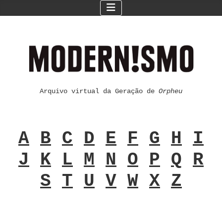
Arquivo virtual da Geração de
Orpheu
A
B
C
D
E
F
G
H
I
J
K
L
M
N
O
P
Q
R
S
T
U
V
W
X
Z