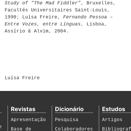
Study of “The Mad Fiddler”
, Bruxelles,
Facultés Universitaires Saint-Louis,
1990; Luísa Freire,
Fernando Pessoa –
Entre Vozes, entre Línguas
, Lisboa,
Assírio & Alvim, 2004.
Luísa Freire
Revistas
Dicionário
Estudos
Apresentação
Pesquisa
Artigos
e
Base de
Colaboradores
Bibliogra