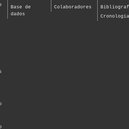
e
Base de
Colaboradores
Bibliogra
dados
Cronologi
s
o
o