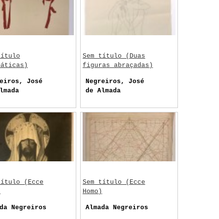
título
Sem título (Duas
máticas)
figuras abraçadas)
eiros, José
Negreiros, José
lmada
de Almada
título (Ecce
Sem título (Ecce
)
Homo)
da Negreiros
Almada Negreiros