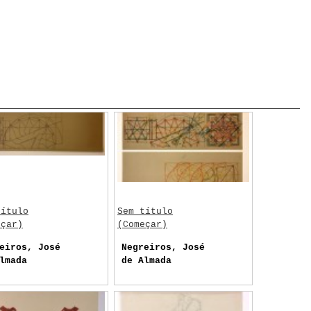
título
Sem título
eçar)
(Começar)
eiros, José
Negreiros, José
lmada
de Almada