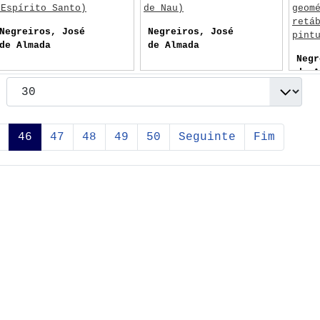
(Espírito Santo)
de Nau)
geom
retá
Negreiros, José
Negreiros, José
pint
de Almada
de Almada
Negr
de A
46
47
48
49
50
Seguinte
Fim