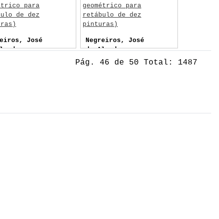
étrico para
geométrico para
bulo de dez
retábulo de dez
uras)
pinturas)
eiros, José
Negreiros, José
lmada
de Almada
Pág. 46 de 50 Total: 1487