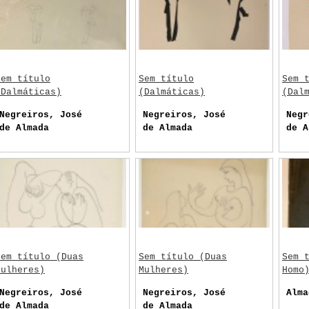
Sem título
Sem título
Sem 
(Dalmáticas)
(Dalmáticas)
(Dal
Negreiros, José
Negreiros, José
Negr
de Almada
de Almada
de A
Sem título (Duas
Sem título (Duas
Sem 
Mulheres)
Mulheres)
Homo
Negreiros, José
Negreiros, José
Alma
de Almada
de Almada