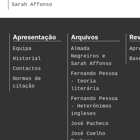
Sarah Affonso
Apresentação
Arquivos
Rev
Equipa
Almada
Apr
Negreiros e
Historial
Bas
Sarah Affonso
Contactos
Fernando Pessoa
Normas de
- teoria
citação
literária
Fernando Pessoa
- Heterónimos
ingleses
José Pacheco
José Coelho