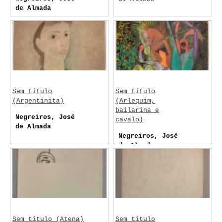
de Almada
Sem título
Sem título
(Argentinita)
(Arlequim,
bailarina e
Negreiros, José
cavalo)
de Almada
Negreiros, José
de Almada
Sem título (Atena)
Sem título