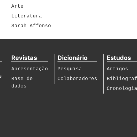
Arte
Literatura
Sarah Affonso
Revistas
Dicionário
Estudos
Apresentação
Pesquisa
Artigos
e
Base de
Colaboradores
Bibliogra
dados
Cronologi