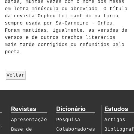
datas, muitas vezes com o nome dos meses
em letra minúscula ou abreviado. O título
da revista Orpheu foi mantido na forma
sempre usada por Sá-Carneiro – Orfeu.
Foram mantidas, igualmente, as versões de
versos e de outros trechos literários
mais tarde corrigidos ou refundidos pelo
poeta.
Voltar
Revistas
Dicionário
Estudos
Apresentação
Pesquisa
Artigos
e
Base de
Colaboradores
Bibliogra