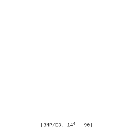
4
[BNP/E3, 14
– 90]