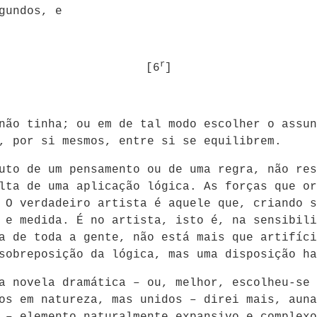
gundos, e
r
[6
]
não tinha; ou em de tal modo escolher o assun
, por si mesmos, entre si se equilibrem.
uto de um pensamento ou de uma regra, não res
lta de uma aplicação lógica. As forças que or
 O verdadeiro artista é aquele que, criando s
 e medida. É no artista, isto é, na sensibili
a de toda a gente, não está mais que artifíci
sobreposição da lógica, mas uma disposição ha
a novela dramática – ou, melhor, escolheu-se 
os em natureza, mas unidos – direi mais, auna
 – elemento naturalmente expansivo e complexo