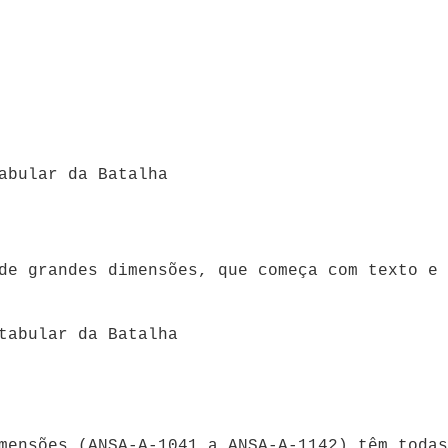
abular da Batalha
de grandes dimensões, que começa com texto e 
tabular da Batalha
mensões (ANSA-A-1041 a ANSA-A-1142) têm todas