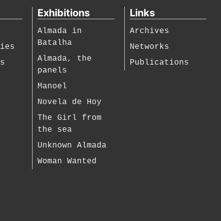
Exhibitions
Links
Almada in
Archives
Batalha
hies
Networks
Almada, the
es
Publications
panels
Manoel
Novela de Hoy
The Girl from
the sea
Unknown Almada
Woman Wanted