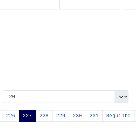
226
227
228
229
230
231
Seguinte