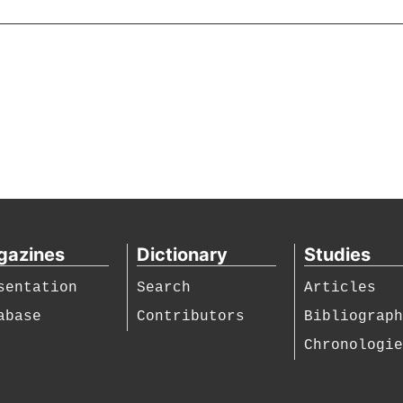
gazines
Dictionary
Studies
sentation
Search
Articles
abase
Contributors
Bibliograp
Chronologi