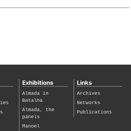
Exhibitions
Links
Almada in
Archives
Batalha
hies
Networks
Almada, the
es
Publications
panels
Manoel